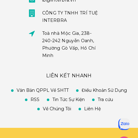
ib@interbra.vn
CÔNG TY TNHH TRÍ TUỆ
INTERBRA
Toà nhà Mộc Gia, 238-
240-242 Nguyễn Oanh,
Phường Gò Vấp, Hồ Chí
Minh
LIÊN KẾT NHANH
Văn Bản QPPL Về SHTT
Điều Khoản Sử Dụng
RSS
Tin Tức Sự Kiện
Tra cứu
Về Chúng Tôi
Liên Hệ