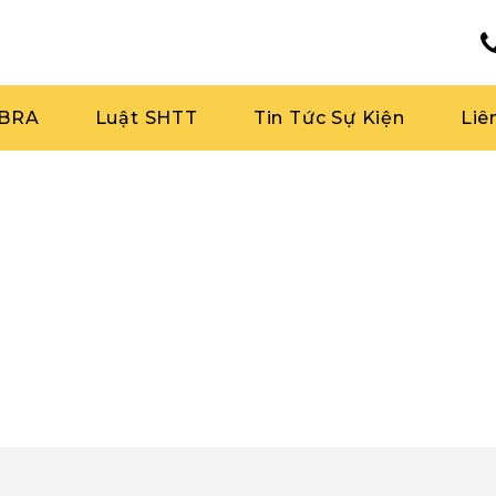
RBRA
Luật SHTT
Tin Tức Sự Kiện
Liê