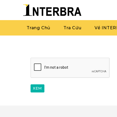
Trang Chủ
Tra Cứu
Về INTE