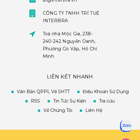
ib@interbra.vn
CÔNG TY TNHH TRÍ TUỆ
INTERBRA
Toà nhà Mộc Gia, 238-
240-242 Nguyễn Oanh,
Phường Gò Vấp, Hồ Chí
Minh
LIÊN KẾT NHANH
Văn Bản QPPL Về SHTT
Điều Khoản Sử Dụng
RSS
Tin Tức Sự Kiện
Tra cứu
Về Chúng Tôi
Liên Hệ