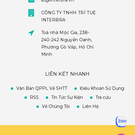
ib@interbra.vn
CÔNG TY TNHH TRÍ TUỆ
INTERBRA
Toà nhà Mộc Gia, 238-
240-242 Nguyễn Oanh,
Phường Gò Vấp, Hồ Chí
Minh
LIÊN KẾT NHANH
Văn Bản QPPL Về SHTT
Điều Khoản Sử Dụng
RSS
Tin Tức Sự Kiện
Tra cứu
Về Chúng Tôi
Liên Hệ