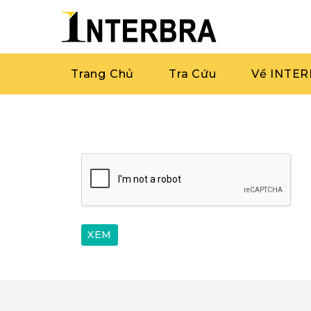
Trang Chủ
Tra Cứu
Về INTE