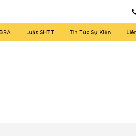
RBRA
Luật SHTT
Tin Tức Sự Kiện
Liê