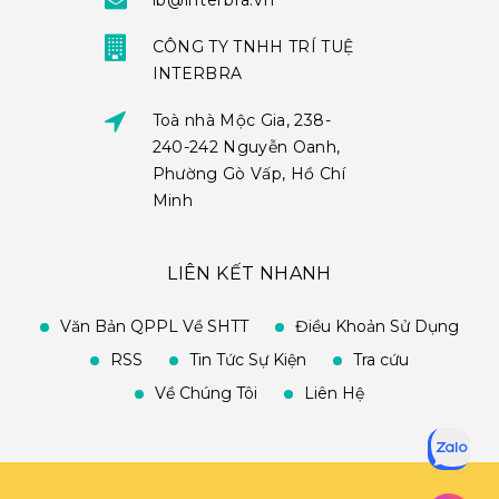
ib@interbra.vn
CÔNG TY TNHH TRÍ TUỆ
INTERBRA
Toà nhà Mộc Gia, 238-
240-242 Nguyễn Oanh,
Phường Gò Vấp, Hồ Chí
Minh
LIÊN KẾT NHANH
Văn Bản QPPL Về SHTT
Điều Khoản Sử Dụng
RSS
Tin Tức Sự Kiện
Tra cứu
Về Chúng Tôi
Liên Hệ