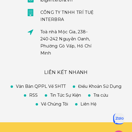
ib@interbra.vn
CÔNG TY TNHH TRÍ TUỆ
INTERBRA
Toà nhà Mộc Gia, 238-
240-242 Nguyễn Oanh,
Phường Gò Vấp, Hồ Chí
Minh
LIÊN KẾT NHANH
Văn Bản QPPL Về SHTT
Điều Khoản Sử Dụng
RSS
Tin Tức Sự Kiện
Tra cứu
Về Chúng Tôi
Liên Hệ