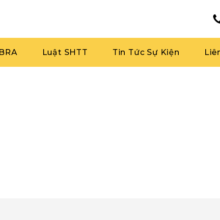
RBRA
Luật SHTT
Tin Tức Sự Kiện
Liê