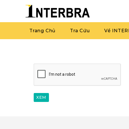
Trang Chủ
Tra Cứu
Về INTE