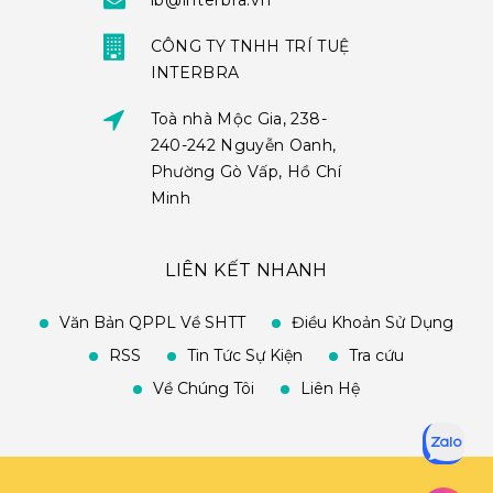
ib@interbra.vn
CÔNG TY TNHH TRÍ TUỆ
INTERBRA
Toà nhà Mộc Gia, 238-
240-242 Nguyễn Oanh,
Phường Gò Vấp, Hồ Chí
Minh
LIÊN KẾT NHANH
Văn Bản QPPL Về SHTT
Điều Khoản Sử Dụng
RSS
Tin Tức Sự Kiện
Tra cứu
Về Chúng Tôi
Liên Hệ