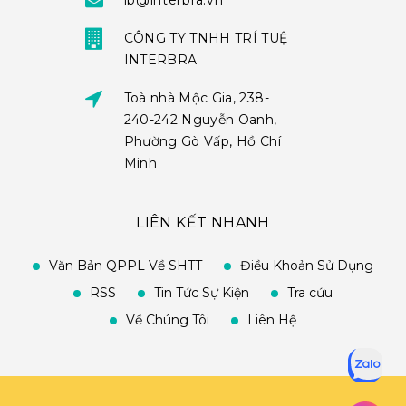
ib@interbra.vn
CÔNG TY TNHH TRÍ TUỆ
INTERBRA
Toà nhà Mộc Gia, 238-
240-242 Nguyễn Oanh,
Phường Gò Vấp, Hồ Chí
Minh
LIÊN KẾT NHANH
Văn Bản QPPL Về SHTT
Điều Khoản Sử Dụng
RSS
Tin Tức Sự Kiện
Tra cứu
Về Chúng Tôi
Liên Hệ