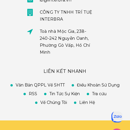
ib@interbra.vn
CÔNG TY TNHH TRÍ TUỆ
INTERBRA
Toà nhà Mộc Gia, 238-
240-242 Nguyễn Oanh,
Phường Gò Vấp, Hồ Chí
Minh
LIÊN KẾT NHANH
Văn Bản QPPL Về SHTT
Điều Khoản Sử Dụng
RSS
Tin Tức Sự Kiện
Tra cứu
Về Chúng Tôi
Liên Hệ