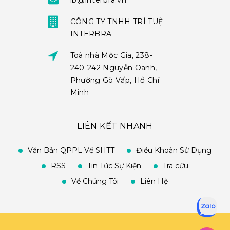
ib@interbra.vn
CÔNG TY TNHH TRÍ TUỆ
INTERBRA
Toà nhà Mộc Gia, 238-
240-242 Nguyễn Oanh,
Phường Gò Vấp, Hồ Chí
Minh
LIÊN KẾT NHANH
Văn Bản QPPL Về SHTT
Điều Khoản Sử Dụng
RSS
Tin Tức Sự Kiện
Tra cứu
Về Chúng Tôi
Liên Hệ