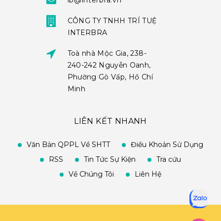
ib@interbra.vn
CÔNG TY TNHH TRÍ TUỆ
INTERBRA
Toà nhà Mộc Gia, 238-
240-242 Nguyễn Oanh,
Phường Gò Vấp, Hồ Chí
Minh
LIÊN KẾT NHANH
Văn Bản QPPL Về SHTT
Điều Khoản Sử Dụng
RSS
Tin Tức Sự Kiện
Tra cứu
Về Chúng Tôi
Liên Hệ