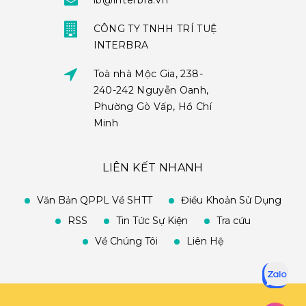
ib@interbra.vn
CÔNG TY TNHH TRÍ TUỆ
INTERBRA
Toà nhà Mộc Gia, 238-
240-242 Nguyễn Oanh,
Phường Gò Vấp, Hồ Chí
Minh
LIÊN KẾT NHANH
Văn Bản QPPL Về SHTT
Điều Khoản Sử Dụng
RSS
Tin Tức Sự Kiện
Tra cứu
Về Chúng Tôi
Liên Hệ