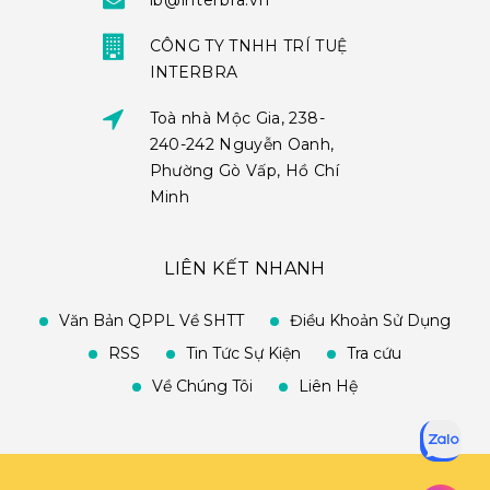
ib@interbra.vn
CÔNG TY TNHH TRÍ TUỆ
INTERBRA
Toà nhà Mộc Gia, 238-
240-242 Nguyễn Oanh,
Phường Gò Vấp, Hồ Chí
Minh
LIÊN KẾT NHANH
Văn Bản QPPL Về SHTT
Điều Khoản Sử Dụng
RSS
Tin Tức Sự Kiện
Tra cứu
Về Chúng Tôi
Liên Hệ