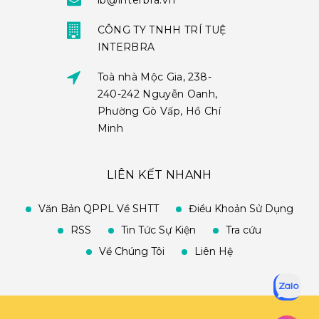
ib@interbra.vn
CÔNG TY TNHH TRÍ TUỆ
INTERBRA
Toà nhà Mộc Gia, 238-
240-242 Nguyễn Oanh,
Phường Gò Vấp, Hồ Chí
Minh
LIÊN KẾT NHANH
Văn Bản QPPL Về SHTT
Điều Khoản Sử Dụng
RSS
Tin Tức Sự Kiện
Tra cứu
Về Chúng Tôi
Liên Hệ