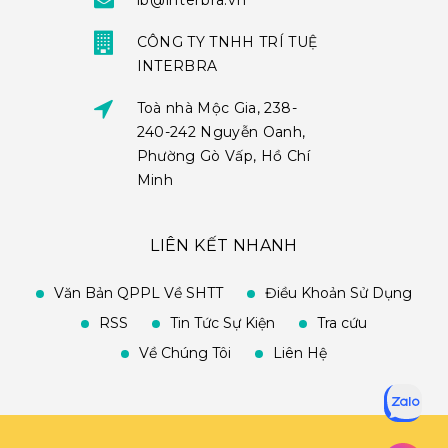
ib@interbra.vn
CÔNG TY TNHH TRÍ TUỆ
INTERBRA
Toà nhà Mộc Gia, 238-
240-242 Nguyễn Oanh,
Phường Gò Vấp, Hồ Chí
Minh
LIÊN KẾT NHANH
Văn Bản QPPL Về SHTT
Điều Khoản Sử Dụng
RSS
Tin Tức Sự Kiện
Tra cứu
Về Chúng Tôi
Liên Hệ