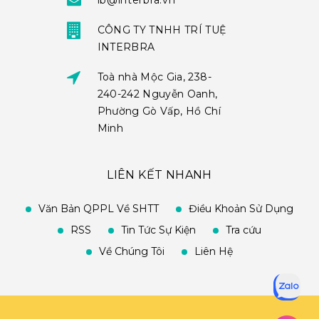
ib@interbra.vn
CÔNG TY TNHH TRÍ TUỆ
INTERBRA
Toà nhà Mộc Gia, 238-
240-242 Nguyễn Oanh,
Phường Gò Vấp, Hồ Chí
Minh
LIÊN KẾT NHANH
Văn Bản QPPL Về SHTT
Điều Khoản Sử Dụng
RSS
Tin Tức Sự Kiện
Tra cứu
Về Chúng Tôi
Liên Hệ