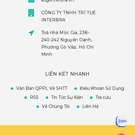
ib@interbra.vn
CÔNG TY TNHH TRÍ TUỆ
INTERBRA
Toà nhà Mộc Gia, 238-
240-242 Nguyễn Oanh,
Phường Gò Vấp, Hồ Chí
Minh
LIÊN KẾT NHANH
Văn Bản QPPL Về SHTT
Điều Khoản Sử Dụng
RSS
Tin Tức Sự Kiện
Tra cứu
Về Chúng Tôi
Liên Hệ