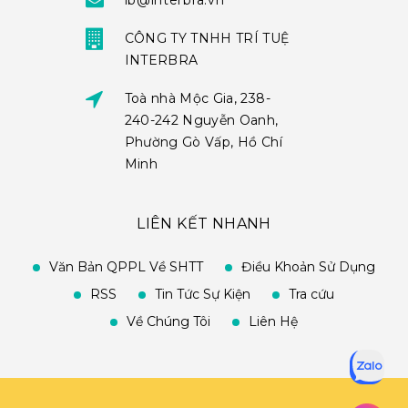
ib@interbra.vn
CÔNG TY TNHH TRÍ TUỆ
INTERBRA
Toà nhà Mộc Gia, 238-
240-242 Nguyễn Oanh,
Phường Gò Vấp, Hồ Chí
Minh
LIÊN KẾT NHANH
Văn Bản QPPL Về SHTT
Điều Khoản Sử Dụng
RSS
Tin Tức Sự Kiện
Tra cứu
Về Chúng Tôi
Liên Hệ