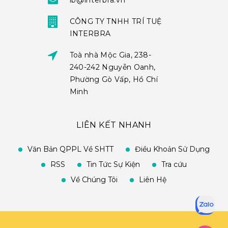
ib@interbra.vn
CÔNG TY TNHH TRÍ TUỆ
INTERBRA
Toà nhà Mộc Gia, 238-
240-242 Nguyễn Oanh,
Phường Gò Vấp, Hồ Chí
Minh
LIÊN KẾT NHANH
Văn Bản QPPL Về SHTT
Điều Khoản Sử Dụng
RSS
Tin Tức Sự Kiện
Tra cứu
Về Chúng Tôi
Liên Hệ