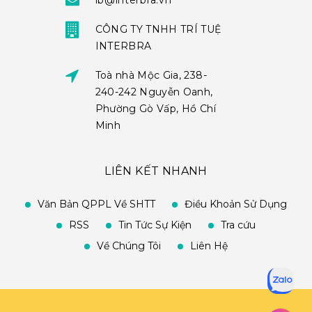
ib@interbra.vn
CÔNG TY TNHH TRÍ TUỆ
INTERBRA
Toà nhà Mộc Gia, 238-
240-242 Nguyễn Oanh,
Phường Gò Vấp, Hồ Chí
Minh
LIÊN KẾT NHANH
Văn Bản QPPL Về SHTT
Điều Khoản Sử Dụng
RSS
Tin Tức Sự Kiện
Tra cứu
Về Chúng Tôi
Liên Hệ