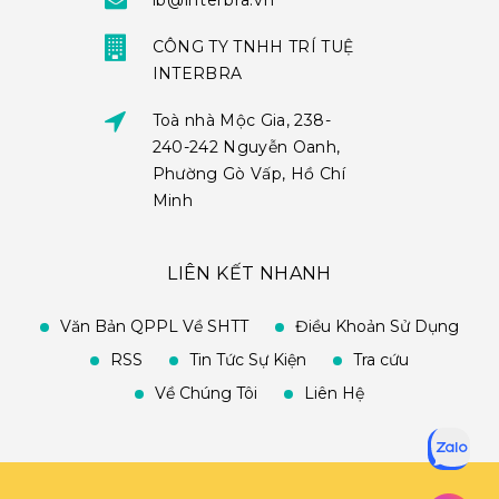
ib@interbra.vn
CÔNG TY TNHH TRÍ TUỆ
INTERBRA
Toà nhà Mộc Gia, 238-
240-242 Nguyễn Oanh,
Phường Gò Vấp, Hồ Chí
Minh
LIÊN KẾT NHANH
Văn Bản QPPL Về SHTT
Điều Khoản Sử Dụng
RSS
Tin Tức Sự Kiện
Tra cứu
Về Chúng Tôi
Liên Hệ