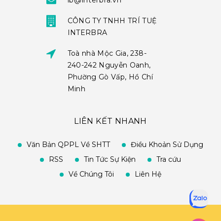
ib@interbra.vn
CÔNG TY TNHH TRÍ TUỆ
INTERBRA
Toà nhà Mộc Gia, 238-
240-242 Nguyễn Oanh,
Phường Gò Vấp, Hồ Chí
Minh
LIÊN KẾT NHANH
Văn Bản QPPL Về SHTT
Điều Khoản Sử Dụng
RSS
Tin Tức Sự Kiện
Tra cứu
Về Chúng Tôi
Liên Hệ