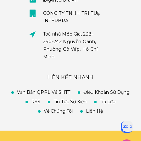
ib@interbra.vn
CÔNG TY TNHH TRÍ TUỆ
INTERBRA
Toà nhà Mộc Gia, 238-
240-242 Nguyễn Oanh,
Phường Gò Vấp, Hồ Chí
Minh
LIÊN KẾT NHANH
Văn Bản QPPL Về SHTT
Điều Khoản Sử Dụng
RSS
Tin Tức Sự Kiện
Tra cứu
Về Chúng Tôi
Liên Hệ