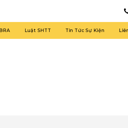
RBRA
Luật SHTT
Tin Tức Sự Kiện
Liê