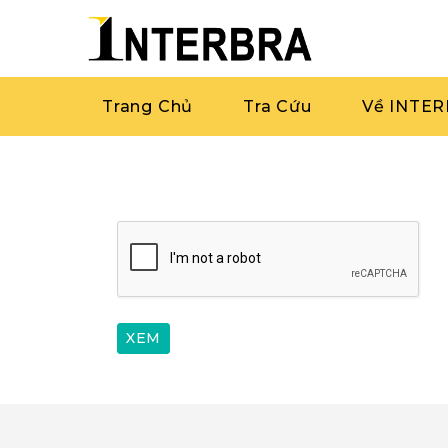
Trang Chủ
Tra Cứu
Về INTE