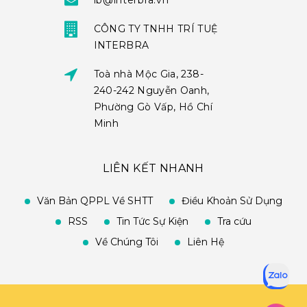
ib@interbra.vn
CÔNG TY TNHH TRÍ TUỆ
INTERBRA
Toà nhà Mộc Gia, 238-
240-242 Nguyễn Oanh,
Phường Gò Vấp, Hồ Chí
Minh
LIÊN KẾT NHANH
Văn Bản QPPL Về SHTT
Điều Khoản Sử Dụng
RSS
Tin Tức Sự Kiện
Tra cứu
Về Chúng Tôi
Liên Hệ