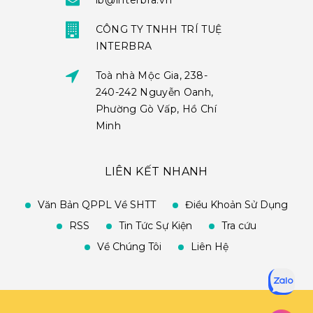
ib@interbra.vn
CÔNG TY TNHH TRÍ TUỆ
INTERBRA
Toà nhà Mộc Gia, 238-
240-242 Nguyễn Oanh,
Phường Gò Vấp, Hồ Chí
Minh
LIÊN KẾT NHANH
Văn Bản QPPL Về SHTT
Điều Khoản Sử Dụng
RSS
Tin Tức Sự Kiện
Tra cứu
Về Chúng Tôi
Liên Hệ