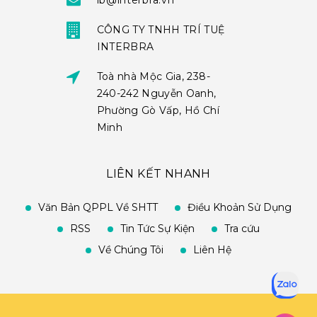
ib@interbra.vn
CÔNG TY TNHH TRÍ TUỆ
INTERBRA
Toà nhà Mộc Gia, 238-
240-242 Nguyễn Oanh,
Phường Gò Vấp, Hồ Chí
Minh
LIÊN KẾT NHANH
Văn Bản QPPL Về SHTT
Điều Khoản Sử Dụng
RSS
Tin Tức Sự Kiện
Tra cứu
Về Chúng Tôi
Liên Hệ