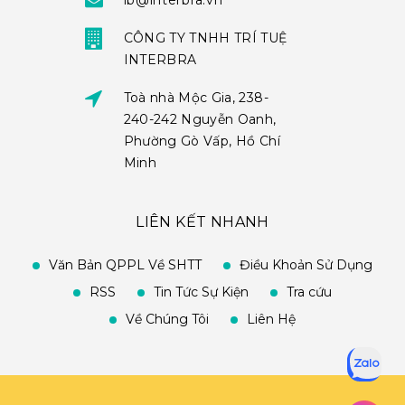
ib@interbra.vn
CÔNG TY TNHH TRÍ TUỆ
INTERBRA
Toà nhà Mộc Gia, 238-
240-242 Nguyễn Oanh,
Phường Gò Vấp, Hồ Chí
Minh
LIÊN KẾT NHANH
Văn Bản QPPL Về SHTT
Điều Khoản Sử Dụng
RSS
Tin Tức Sự Kiện
Tra cứu
Về Chúng Tôi
Liên Hệ