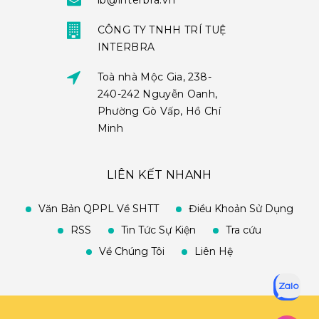
ib@interbra.vn
CÔNG TY TNHH TRÍ TUỆ
INTERBRA
Toà nhà Mộc Gia, 238-
240-242 Nguyễn Oanh,
Phường Gò Vấp, Hồ Chí
Minh
LIÊN KẾT NHANH
Văn Bản QPPL Về SHTT
Điều Khoản Sử Dụng
RSS
Tin Tức Sự Kiện
Tra cứu
Về Chúng Tôi
Liên Hệ