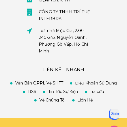
ib@interbra.vn
CÔNG TY TNHH TRÍ TUỆ
INTERBRA
Toà nhà Mộc Gia, 238-
240-242 Nguyễn Oanh,
Phường Gò Vấp, Hồ Chí
Minh
LIÊN KẾT NHANH
Văn Bản QPPL Về SHTT
Điều Khoản Sử Dụng
RSS
Tin Tức Sự Kiện
Tra cứu
Về Chúng Tôi
Liên Hệ