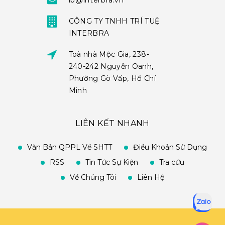
ib@interbra.vn
CÔNG TY TNHH TRÍ TUỆ
INTERBRA
Toà nhà Mộc Gia, 238-
240-242 Nguyễn Oanh,
Phường Gò Vấp, Hồ Chí
Minh
LIÊN KẾT NHANH
Văn Bản QPPL Về SHTT
Điều Khoản Sử Dụng
RSS
Tin Tức Sự Kiện
Tra cứu
Về Chúng Tôi
Liên Hệ