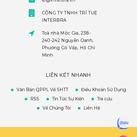
ib@interbra.vn
CÔNG TY TNHH TRÍ TUỆ
INTERBRA
Toà nhà Mộc Gia, 238-
240-242 Nguyễn Oanh,
Phường Gò Vấp, Hồ Chí
Minh
LIÊN KẾT NHANH
Văn Bản QPPL Về SHTT
Điều Khoản Sử Dụng
RSS
Tin Tức Sự Kiện
Tra cứu
Về Chúng Tôi
Liên Hệ