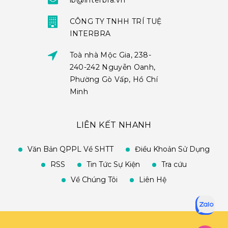
ib@interbra.vn
CÔNG TY TNHH TRÍ TUỆ
INTERBRA
Toà nhà Mộc Gia, 238-
240-242 Nguyễn Oanh,
Phường Gò Vấp, Hồ Chí
Minh
LIÊN KẾT NHANH
Văn Bản QPPL Về SHTT
Điều Khoản Sử Dụng
RSS
Tin Tức Sự Kiện
Tra cứu
Về Chúng Tôi
Liên Hệ