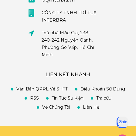
ib@interbra.vn
CÔNG TY TNHH TRÍ TUỆ
INTERBRA
Toà nhà Mộc Gia, 238-
240-242 Nguyễn Oanh,
Phường Gò Vấp, Hồ Chí
Minh
LIÊN KẾT NHANH
Văn Bản QPPL Về SHTT
Điều Khoản Sử Dụng
RSS
Tin Tức Sự Kiện
Tra cứu
Về Chúng Tôi
Liên Hệ