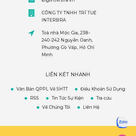
ib@interbra.vn
CÔNG TY TNHH TRÍ TUỆ
INTERBRA
Toà nhà Mộc Gia, 238-
240-242 Nguyễn Oanh,
Phường Gò Vấp, Hồ Chí
Minh
LIÊN KẾT NHANH
Văn Bản QPPL Về SHTT
Điều Khoản Sử Dụng
RSS
Tin Tức Sự Kiện
Tra cứu
Về Chúng Tôi
Liên Hệ