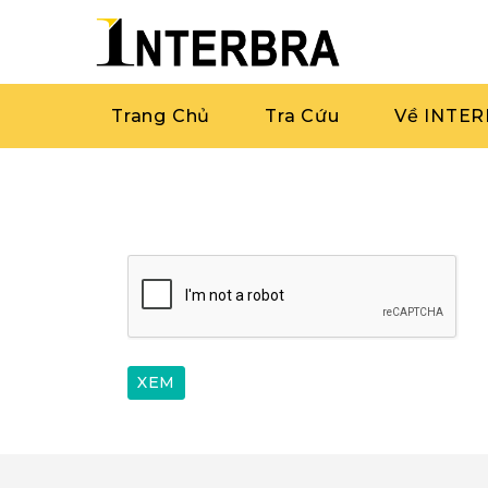
Trang Chủ
Tra Cứu
Về INTE