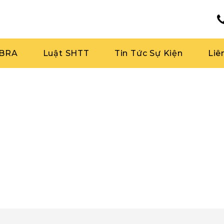
RBRA
Luật SHTT
Tin Tức Sự Kiện
Liê