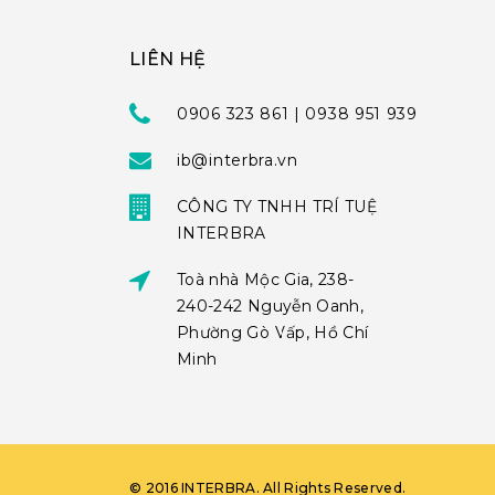
LIÊN HỆ
0906 323 861 | 0938 951 939
ib@interbra.vn
CÔNG TY TNHH TRÍ TUỆ
INTERBRA
Toà nhà Mộc Gia, 238-
240-242 Nguyễn Oanh,
Phường Gò Vấp, Hồ Chí
Minh
©
2016
INTERBRA
. All Rights Reserved.