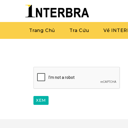
Trang Chủ
Tra Cứu
Về INTE