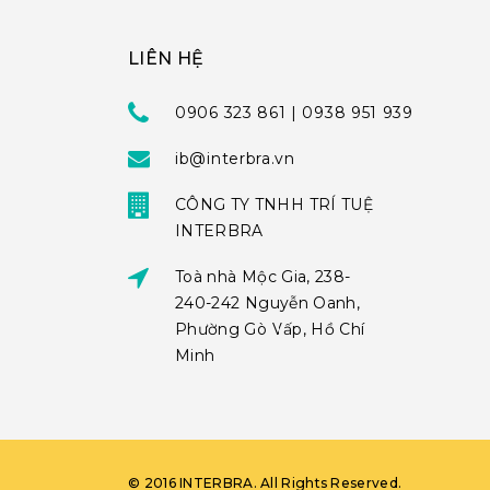
LIÊN HỆ
0906 323 861 | 0938 951 939
ib@interbra.vn
CÔNG TY TNHH TRÍ TUỆ
INTERBRA
Toà nhà Mộc Gia, 238-
240-242 Nguyễn Oanh,
Phường Gò Vấp, Hồ Chí
Minh
©
2016
INTERBRA
. All Rights Reserved.