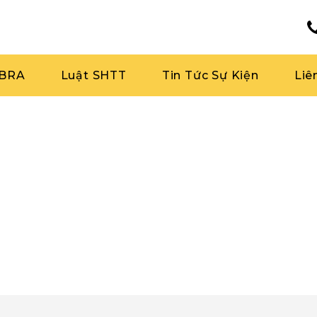
RBRA
Luật SHTT
Tin Tức Sự Kiện
Liê