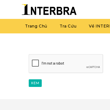
Trang Chủ
Tra Cứu
Về INTE