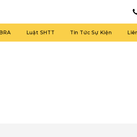
RBRA
Luật SHTT
Tin Tức Sự Kiện
Liê