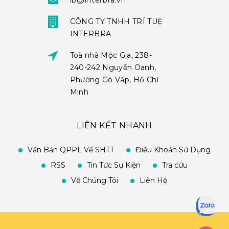
ib@interbra.vn
CÔNG TY TNHH TRÍ TUỆ
INTERBRA
Toà nhà Mộc Gia, 238-
240-242 Nguyễn Oanh,
Phường Gò Vấp, Hồ Chí
Minh
LIÊN KẾT NHANH
Văn Bản QPPL Về SHTT
Điều Khoản Sử Dụng
RSS
Tin Tức Sự Kiện
Tra cứu
Về Chúng Tôi
Liên Hệ