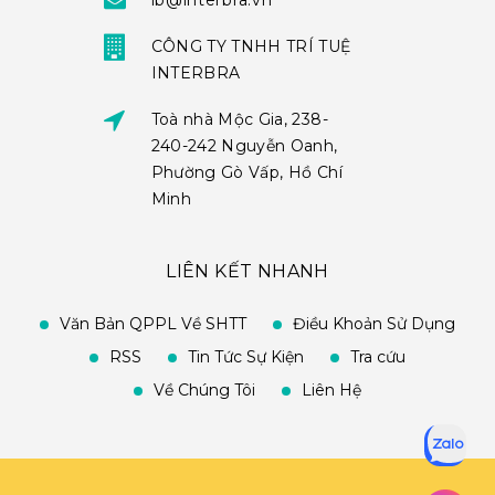
ib@interbra.vn
CÔNG TY TNHH TRÍ TUỆ
INTERBRA
Toà nhà Mộc Gia, 238-
240-242 Nguyễn Oanh,
Phường Gò Vấp, Hồ Chí
Minh
LIÊN KẾT NHANH
Văn Bản QPPL Về SHTT
Điều Khoản Sử Dụng
RSS
Tin Tức Sự Kiện
Tra cứu
Về Chúng Tôi
Liên Hệ