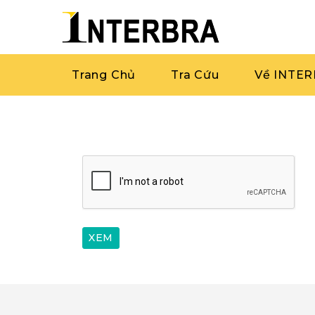
Trang Chủ
Tra Cứu
Về INTE