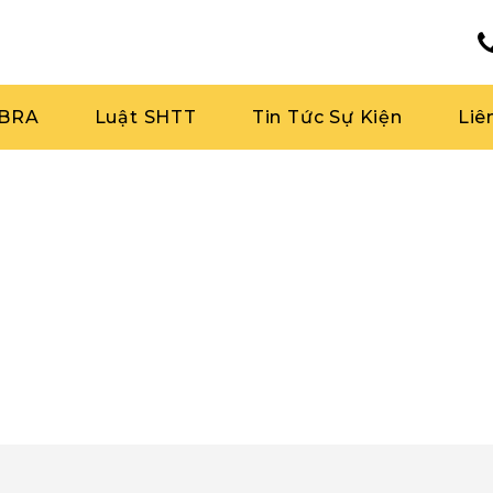
RBRA
Luật SHTT
Tin Tức Sự Kiện
Liê