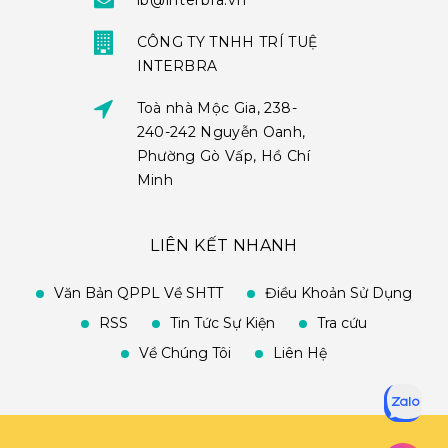
ib@interbra.vn
CÔNG TY TNHH TRÍ TUỆ
INTERBRA
Toà nhà Mộc Gia, 238-
240-242 Nguyễn Oanh,
Phường Gò Vấp, Hồ Chí
Minh
LIÊN KẾT NHANH
Văn Bản QPPL Về SHTT
Điều Khoản Sử Dụng
RSS
Tin Tức Sự Kiện
Tra cứu
Về Chúng Tôi
Liên Hệ