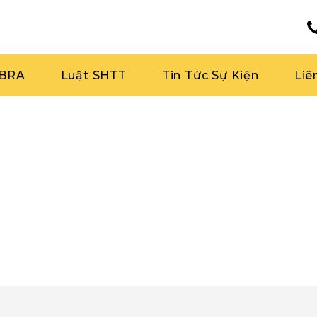
RBRA
Luật SHTT
Tin Tức Sự Kiện
Liê