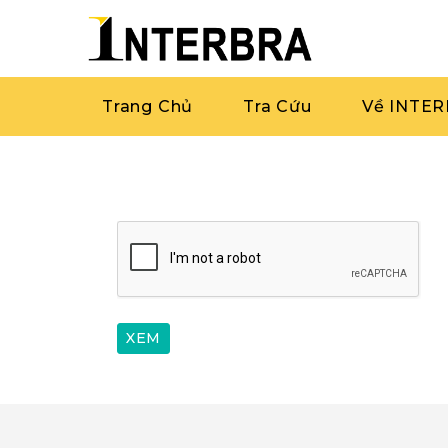
Trang Chủ
Tra Cứu
Về INTE