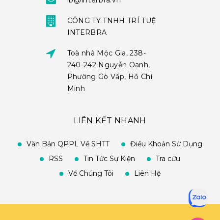
ib@interbra.vn
CÔNG TY TNHH TRÍ TUỆ
INTERBRA
Toà nhà Mộc Gia, 238-
240-242 Nguyễn Oanh,
Phường Gò Vấp, Hồ Chí
Minh
LIÊN KẾT NHANH
Văn Bản QPPL Về SHTT
Điều Khoản Sử Dụng
RSS
Tin Tức Sự Kiện
Tra cứu
Về Chúng Tôi
Liên Hệ