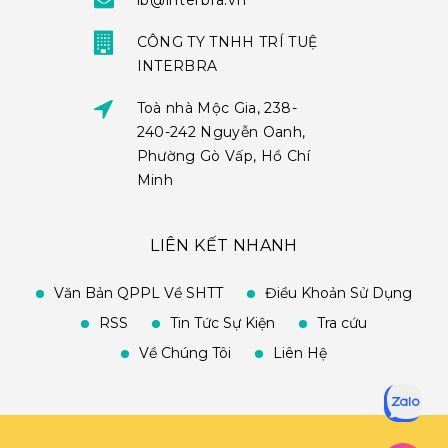
ib@interbra.vn
CÔNG TY TNHH TRÍ TUỆ
INTERBRA
Toà nhà Mộc Gia, 238-
240-242 Nguyễn Oanh,
Phường Gò Vấp, Hồ Chí
Minh
LIÊN KẾT NHANH
Văn Bản QPPL Về SHTT
Điều Khoản Sử Dụng
RSS
Tin Tức Sự Kiện
Tra cứu
Về Chúng Tôi
Liên Hệ