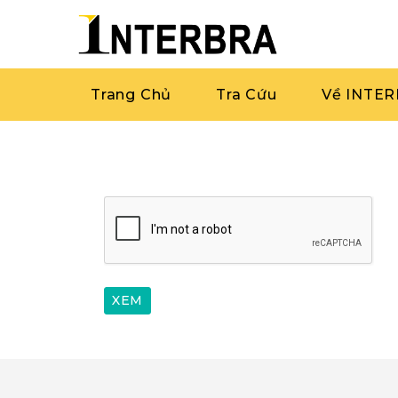
Trang Chủ
Tra Cứu
Về INTE