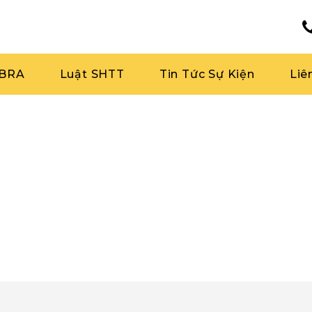
RBRA
Luật SHTT
Tin Tức Sự Kiện
Liê