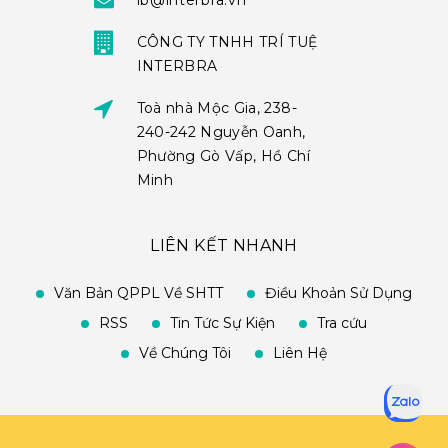
ib@interbra.vn
CÔNG TY TNHH TRÍ TUỆ
INTERBRA
Toà nhà Mộc Gia, 238-
240-242 Nguyễn Oanh,
Phường Gò Vấp, Hồ Chí
Minh
LIÊN KẾT NHANH
Văn Bản QPPL Về SHTT
Điều Khoản Sử Dụng
RSS
Tin Tức Sự Kiện
Tra cứu
Về Chúng Tôi
Liên Hệ