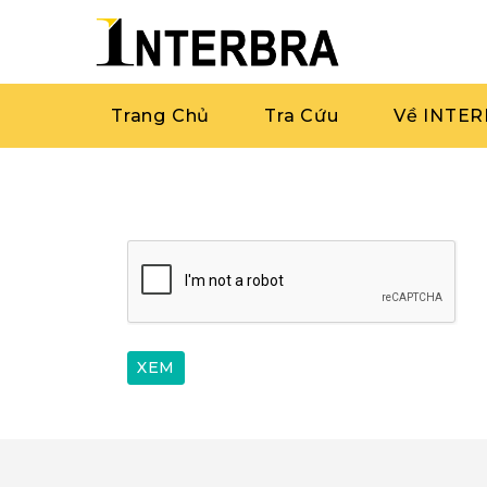
Trang Chủ
Tra Cứu
Về INTE