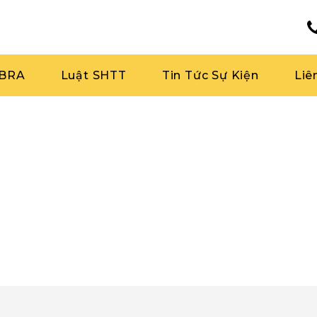
RBRA
Luật SHTT
Tin Tức Sự Kiện
Liê